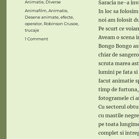
Categories
Animatie
,
Diverse
Saracia ne-a inva
Tags
Animafilm
,
Animatie
,
In loc sa folosi
Desene animate
,
efecte
,
noi am folosit d
operator
,
Robinson Crusoe
,
Pe scurt ce voiam
trucaje
Aveam o scena in
on
1 Comment
EFECTE
Bongo Bongo ast
CINEMATOGRAFICE
chiar de sangero
–
scruta marea ast
7
lumini pe fata s
facut animatie sp
timp de furtuna
fotogramele ci a
Cu sectorul obtu
cu mastile negre 
pe toata lungime
complet si intre