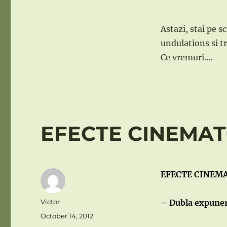
Astazi, stai pe 
undulations si tr
Ce vremuri….
EFECTE CINEMAT
EFECTE CINEMA
Author
Victor
– Dubla expune
Posted
October 14, 2012
on