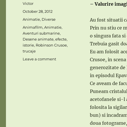
Author
Victor
– Valurire imag
Posted
October 28, 2012
on
Categories
Animatie
,
Diverse
Au fost situatii
Tags
Animafilm
,
Animatie
,
Prin nu stiu ce 
Aventuri submarine
,
o singura fata si
Desene animate
,
efecte
,
Trebuia gasit doa
istorie
,
Robinson Crusoe
,
trucaje
Eu am folosit ac
on
Leave a comment
Crusoe, in scena 
EFECTE
generozitate de 
CINEMATOGRAFICE
in episodul Epav
–
8
Ce aveam de facu
Puneam cristalul
acetofanele si-l
folosita la sigil
bun) si incadram 
doua fotograme, 