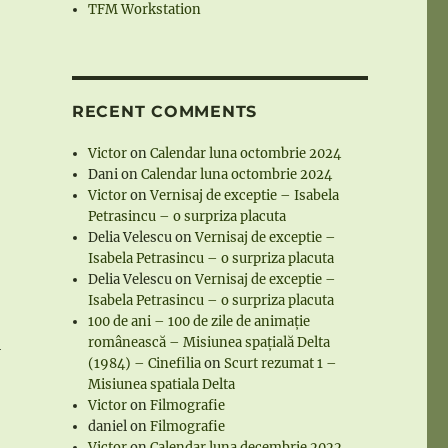
TFM Workstation
RECENT COMMENTS
Victor
on
Calendar luna octombrie 2024
Dani
on
Calendar luna octombrie 2024
Victor
on
Vernisaj de exceptie – Isabela
Petrasincu – o surpriza placuta
Delia Velescu
on
Vernisaj de exceptie –
Isabela Petrasincu – o surpriza placuta
Delia Velescu
on
Vernisaj de exceptie –
Isabela Petrasincu – o surpriza placuta
100 de ani – 100 de zile de animație
românească – Misiunea spațială Delta
i
(1984) – Cinefilia
on
Scurt rezumat 1 –
Misiunea spatiala Delta
Victor
on
Filmografie
daniel
on
Filmografie
Victor
on
Calendar luna decembrie 2022