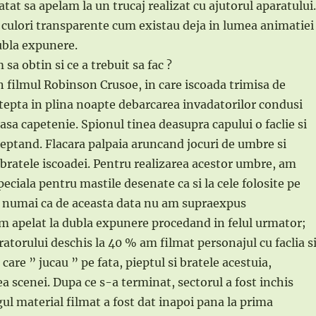
tat sa apelam la un trucaj realizat cu ajutorul aparatului.
m culori transparente cum existau deja in lumea animatiei
ubla expunere.
 sa obtin si ce a trebuit sa fac ?
 filmul Robinson Crusoe, in care iscoada trimisa de
epta in plina noapte debarcarea invadatorilor condusi
asa capetenie. Spionul tinea deasupra capului o faclie si
eptand. Flacara palpaia aruncand jocuri de umbre si
i bratele iscoadei. Pentru realizarea acestor umbre, am
eciala pentru mastile desenate ca si la cele folosite pe
, numai ca de aceasta data nu am supraexpus
m apelat la dubla expunere procedand in felul urmator;
ratorului deschis la 40 % am filmat personajul cu faclia s
care ” jucau ” pe fata, pieptul si bratele acestuia,
a scenei. Dupa ce s-a terminat, sectorul a fost inchis
gul material filmat a fost dat inapoi pana la prima