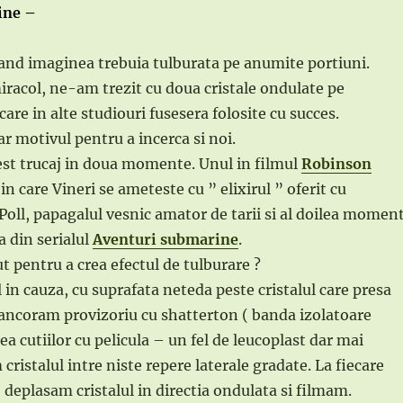
ine –
 cand imaginea trebuia tulburata pe anumite portiuni.
miracol, ne-am trezit cu doua cristale ondulate pe
 care in alte studiouri fusesera folosite cu succes.
r motivul pentru a incerca si noi.
est trucaj in doua momente. Unul in filmul
Robinson
in care Vineri se ameteste cu ” elixirul ” oferit cu
Poll, papagalul vesnic amator de tarii si al doilea momen
a din serialul
Aventuri submarine
.
t pentru a crea efectul de tulburare ?
 in cauza, cu suprafata neteda peste cristalul care presa
 ancoram provizoriu cu shatterton ( banda izolatoare
area cutiilor cu pelicula – un fel de leucoplast dar mai
cristalul intre niste repere laterale gradate. La fiecare
deplasam cristalul in directia ondulata si filmam.