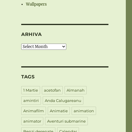
Wallpapers
ARHIVA
Arhiva
TAGS
1 Martie
acetofan
Almanah
amintiri
Anda Calugareanu
Animafilm
Animatie
animation
animator
Aventuri submarine
Benzi desenate
Calendar