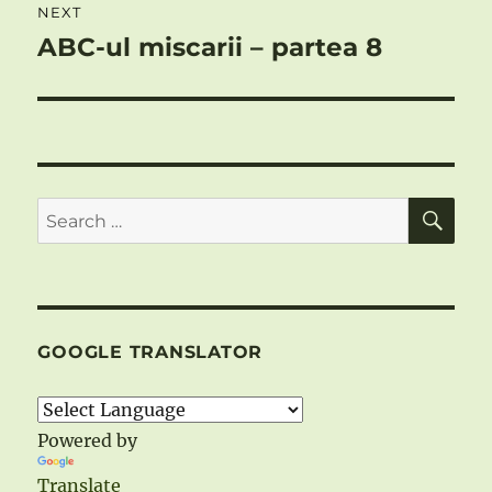
NEXT
ABC-ul miscarii – partea 8
Next
post:
SE
Search
for:
GOOGLE TRANSLATOR
Powered by
Translate