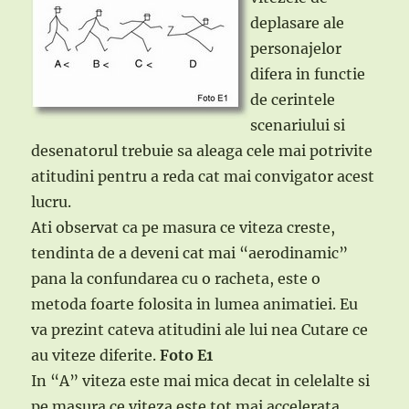
deplasare ale
personajelor
difera in functie
de cerintele
scenariului si
desenatorul trebuie sa aleaga cele mai potrivite
atitudini pentru a reda cat mai convigator acest
lucru.
Ati observat ca pe masura ce viteza creste,
tendinta de a deveni cat mai “aerodinamic”
pana la confundarea cu o racheta, este o
metoda foarte folosita in lumea animatiei. Eu
va prezint cateva atitudini ale lui nea Cutare ce
au viteze diferite.
Foto E1
In “A” viteza este mai mica decat in celelalte si
pe masura ce viteza este tot mai accelerata,