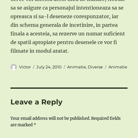
sa se asigure ca personajul intentioneaza sa se
opreasca si sa-l deseneze corespunzator, iar
din schema generala de incetinire, in partea
finala a acesteia, sa rezerve un numar suficient
de spatii apropiate pentru desenele ce vor fi
filmate in modul aratat.
Author
Posted
Categories
Tags
Victor
July 24, 2010
Animatie
,
Diverse
Animatie
on
Leave a Reply
Your email address will not be published.
Required fields
are marked
*