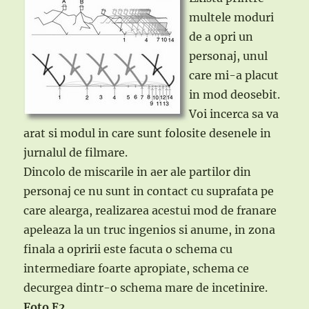
multele moduri
de a opri un
personaj, unul
care mi-a placut
in mod deosebit.
Voi incerca sa va
arat si modul in care sunt folosite desenele in
jurnalul de filmare.
Dincolo de miscarile in aer ale partilor din
personaj ce nu sunt in contact cu suprafata pe
care alearga, realizarea acestui mod de franare
apeleaza la un truc ingenios si anume, in zona
finala a opririi este facuta o schema cu
intermediare foarte apropiate, schema ce
decurgea dintr-o schema mare de incetinire.
Foto E2
.