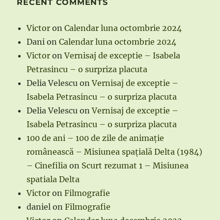
RECENT COMMENTS
Victor
on
Calendar luna octombrie 2024
Dani
on
Calendar luna octombrie 2024
Victor
on
Vernisaj de exceptie – Isabela
Petrasincu – o surpriza placuta
Delia Velescu
on
Vernisaj de exceptie –
Isabela Petrasincu – o surpriza placuta
Delia Velescu
on
Vernisaj de exceptie –
Isabela Petrasincu – o surpriza placuta
100 de ani – 100 de zile de animație
românească – Misiunea spațială Delta (1984)
– Cinefilia
on
Scurt rezumat 1 – Misiunea
spatiala Delta
Victor
on
Filmografie
daniel
on
Filmografie