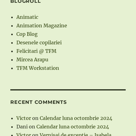
BLOGROLL
Animatic
Animation Magazine
Cop Blog
Desenele copilariei
Felicitari @ TFM
Mircea Arapu
TFM Workstation
RECENT COMMENTS
Victor
on
Calendar luna octombrie 2024
Dani
on
Calendar luna octombrie 2024
Victor
on
Vernisaj de exceptie – Isabela