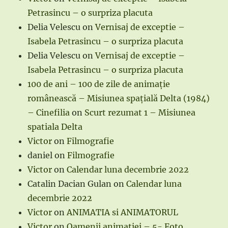
Petrasincu – o surpriza placuta
Delia Velescu
on
Vernisaj de exceptie –
Isabela Petrasincu – o surpriza placuta
Delia Velescu
on
Vernisaj de exceptie –
Isabela Petrasincu – o surpriza placuta
100 de ani – 100 de zile de animație
românească – Misiunea spațială Delta (1984)
– Cinefilia
on
Scurt rezumat 1 – Misiunea
spatiala Delta
Victor
on
Filmografie
daniel
on
Filmografie
Victor
on
Calendar luna decembrie 2022
Catalin Dacian Gulan
on
Calendar luna
decembrie 2022
Victor
on
ANIMATIA si ANIMATORUL
Victor
on
Oamenii animatiei – 5- Foto