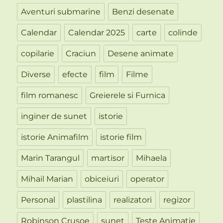
Aventuri submarine
Benzi desenate
Calendar
Calendar 2025
carte
colinde
copilarie
Craciun
Desene animate
Diverse
efecte
film
Filme
film romanesc
Greierele si Furnica
inginer de sunet
istorie
istorie Animafilm
istorie film
Marin Tarangul
martisor
Mihaela
Mihail Marian
obiceiuri
operator
Personal
plastilina
realizatori
regizor
Robinson Crusoe
sunet
Teste Animatie