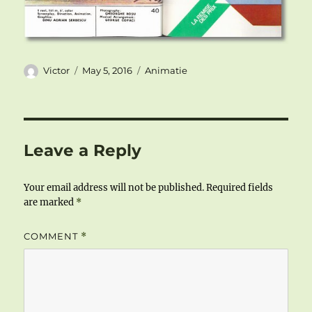
Author
Posted
Categories
Victor
May 5, 2016
Animatie
on
Leave a Reply
Your email address will not be published.
Required fields
are marked
*
COMMENT
*