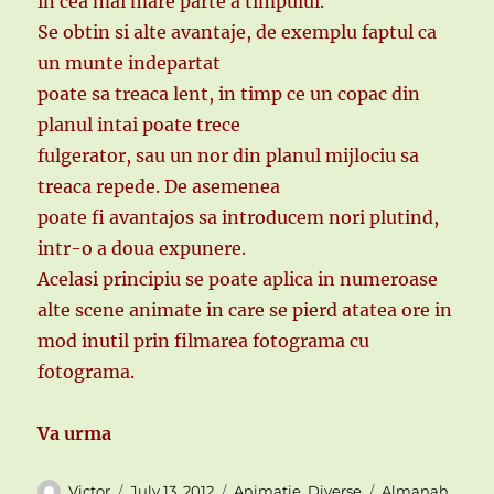
in cea mai mare parte a timpului.
Se obtin si alte avantaje, de exemplu faptul ca
un munte indepartat
poate sa treaca lent, in timp ce un copac din
planul intai poate trece
fulgerator, sau un nor din planul mijlociu sa
treaca repede. De asemenea
poate fi avantajos sa introducem nori plutind,
intr-o a doua expunere.
Acelasi principiu se poate aplica in numeroase
alte scene animate in care se pierd atatea ore in
mod inutil prin filmarea fotograma cu
fotograma.
Va urma
Author
Posted
Categories
Tags
Victor
July 13, 2012
Animatie
,
Diverse
Almanah