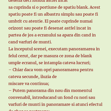
desena deci fondul astfel incat
sa cuprinda si o portiune de spatiu blank. Acest
spatiu poate fi un albastru simplu sau poate fi
umbrit cu atentie. El poate cuprinde numai
orizont sau poate fi desenat astfel incat in
partea de jos a ecranului sa apara din cand in
cand varfuri de munti.
La inceputul scenei, executam panoramarea in
felul cerut, dar pe masura ce zona de blank
umple ecranul, se intampla cateva lucruri;
– Chiar daca vom opri panoramarea pentru
cateva secunde, iluzia de
miscare va continua;
– Putem panorama din nou din momentul
convenabil, introducand un fond cu nori sau
varfuri de munti in panoramare si atunci efectul