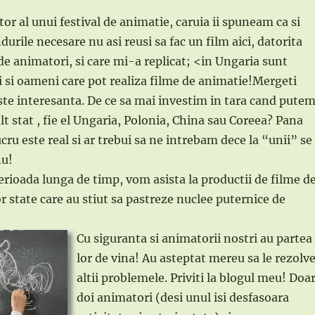
or al unui festival de animatie, caruia ii spuneam ca si
durile necesare nu asi reusi sa fac un film aici, datorita
 de animatori, si care mi-a replicat; <in Ungaria sunt
i si oameni care pot realiza filme de animatie!Mergeti
ste interesanta. De ce sa mai investim in tara cand pute
lt stat , fie el Ungaria, Polonia, China sau Coreea? Pana
ucru este real si ar trebui sa ne intrebam dece la “unii” se
nu!
erioada lunga de timp, vom asista la productii de filme d
r state care au stiut sa pastreze nuclee puternice de
Cu siguranta si animatorii nostri au partea
lor de vina! Au asteptat mereu sa le rezolv
altii problemele. Priviti la blogul meu! Doa
doi animatori (desi unul isi desfasoara