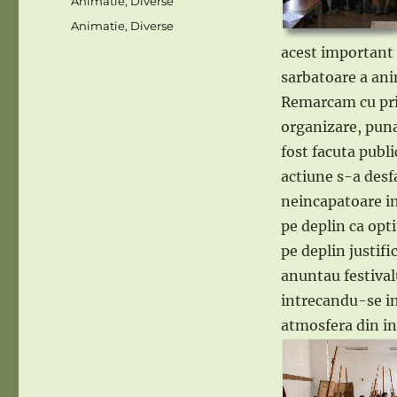
Categories
Animatie
,
Diverse
Tags
Animatie
,
Diverse
acest important 
sarbatoare a ani
Remarcam cu pril
organizare, puna
fost facuta publi
actiune s-a desf
neincapatoare i
pe deplin ca opti
pe deplin justifi
anuntau festivalu
intrecandu-se in 
atmosfera din int