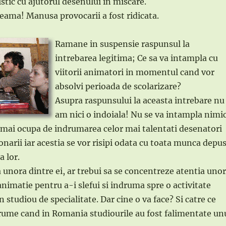
stic cu ajutorul desenului in miscare.
 teama! Manusa provocarii a fost ridicata.
Ramane in suspensie raspunsul la
intrebarea legitima; Ce sa va intampla cu
viitorii animatori in momentul cand vor
absolvi perioada de scolarizare?
Asupra raspunsului la aceasta intrebare nu
am nici o indoiala! Nu se va intampla nimi
mai ocupa de indrumarea celor mai talentati desenatori
onarii iar acestia se vor risipi odata cu toata munca depu
a lor.
a unora dintre ei, ar trebui sa se concentreze atentia unor
animatie pentru a-i slefui si indruma spre o activitate
 studiou de specialitate. Dar cine o va face? Si catre ce
rume cand in Romania studiourile au fost falimentate un