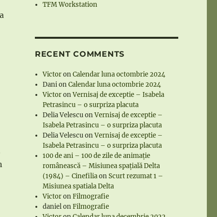
TFM Workstation
za
RECENT COMMENTS
Victor
on
Calendar luna octombrie 2024
Dani
on
Calendar luna octombrie 2024
Victor
on
Vernisaj de exceptie – Isabela
Petrasincu – o surpriza placuta
Delia Velescu
on
Vernisaj de exceptie –
Isabela Petrasincu – o surpriza placuta
Delia Velescu
on
Vernisaj de exceptie –
Isabela Petrasincu – o surpriza placuta
.
100 de ani – 100 de zile de animație
n
românească – Misiunea spațială Delta
(1984) – Cinefilia
on
Scurt rezumat 1 –
Misiunea spatiala Delta
Victor
on
Filmografie
daniel
on
Filmografie
Victor
on
Calendar luna decembrie 2022