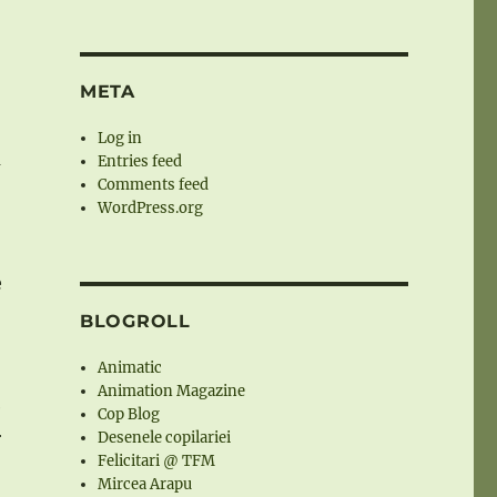
META
Log in
m
Entries feed
Comments feed
WordPress.org
e
BLOGROLL
Animatic
Animation Magazine
e
Cop Blog
r
Desenele copilariei
Felicitari @ TFM
Mircea Arapu