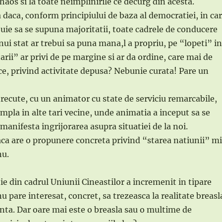
haos si la toate neimplinirile ce decurg din acesta.
 daca, conform principiului de baza al democratiei, in ca
uie sa se supuna majoritatii, toate cadrele de conducere
unui stat ar trebui sa puna mana,l a propriu, pe “lopeti” in
rii” ar privi de pe margine si ar da ordine, care mai de
ice, privind activitate depusa? Nebunie curata! Pare un
trecute, cu un animator cu state de serviciu remarcabile,
mpla in alte tari vecine, unde animatia a inceput sa se
 manifesta ingrijorarea asupra situatiei de la noi.
ca are o propunere concreta privind “starea natiunii” m
nu.
ie din cadrul Uniunii Cineastilor a incremenit in tipare
u pare interesat, concret, sa trezeasca la realitate breasl
inta. Dar oare mai este o breasla sau o multime de