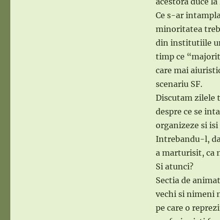
acestora duce la 
Ce s-ar intampla
minoritatea treb
din institutiile 
timp ce “majorita
care mai aiurist
scenariu SF.
Discutam zilele 
despre ce se inta
organizeze si isi
Intrebandu-l, da
a marturisit, ca 
Si atunci?
Sectia de animat
vechi si nimeni n
pe care o reprez