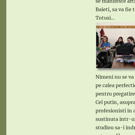
se manifeste arti
Baieti, sa va fie
Totusi…
Nimeni nu se va 
pe calea perfecti
pentru pregatire
Cel putin, asupr
profesionisti in 
sustinuta intr-un
studiou sa-i ind