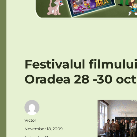
Festivalul filmul
Oradea 28 -30 oc
Author
Victor
Posted
November 18, 2009
on