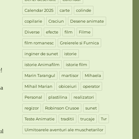
Calendar 2025
carte
colinde
copilarie
Craciun
Desene animate
Diverse
efecte
film
Filme
film romanesc
Greierele si Furnica
inginer de sunet
istorie
istorie Animafilm
istorie film
c!
Marin Tarangul
martisor
Mihaela
Mihail Marian
obiceiuri
operator
sa
Personal
plastilina
realizatori
regizor
Robinson Crusoe
sunet
Teste Animatie
traditii
trucaje
Tvr
Uimitoarele aventuri ale muschetarilor
ul