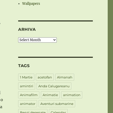
Wallpapers
,
ARHIVA
Arhiva
TAGS
1 Martie
acetofan
Almanah
amintiri
Anda Calugareanu
l
Animafilm
Animatie
animation
 o
animator
Aventuri submarine
sa
Benzi desenate
Calendar