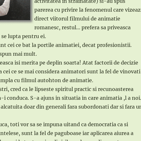
activitatea in strainatate) si-au spus
parerea cu privire la fenomenul care vizea
direct viitorul filmului de animatie
romanesc, restul… prefera sa priveasca
se lupta pentru ei.
nt cei ce bat la portile animatiei, decat profesionistii.
 spun mai mult.
sca isi merita pe deplin soarta! Atat factorii de decizie
 cei ce se mai considera animatori sunt la fel de vinovati
ampla cu filmul autohton de animatie.
ri, cred ca le lipseste spiritul practic si recunoasterea
a-i conduca. S-a ajuns in situatia in care animatia ,l a noi
alcatuita doar din generali fara subordonati dar si fara u
uca, toti vor sa se impuna uitand ca democratia ca si
intelese, sunt la fel de paguboase iar aplicarea aiurea a