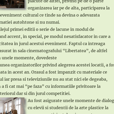
placute de altfel, privind pe de o parte
organizarea iar pe de alta, participarea la
eveniment cultural ce tinde sa devina o adevarata
matiei autohtone si nu numai.
ejul primei editii o serie de lacune in modul de
nd accent, in special, pe modul nesatisfacator in care a
citatea in jurul acestui eveniment. Faptul ca intreaga
asurat in sala cinematografului “Libertatea”, de altfel
n unele momente, dovedeste
unea organizatorilor privind alegerea acestei locatii, a fo
cata in acest an. Orasul a fost impanzit cu materiale ce
l iar presa si televiziunile nu au stat nici ele degeaba,
a fi cat mai “pe faza” cu informatiile privitoare la
eriorul dar si din jurul competitiei.
Au fost asigurate unele momente de dialo
cu elevii si studentii de la arte plastice la