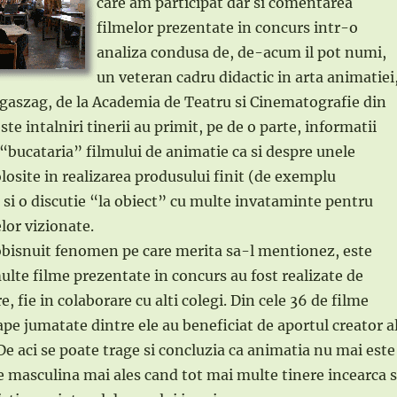
care am participat dar si comentarea
filmelor prezentate in concurs intr-o
analiza condusa de, de-acum il pot numi,
un veteran cadru didactic in arta animatiei
Igaszag, de la Academia de Teatru si Cinematografie din
ste intalniri tinerii au primit, pe de o parte, informatii
“bucataria” filmului de animatie ca si despre unele
losite in realizarea produsului finit (de exemplu
 si o discutie “la obiect” cu multe invataminte pentru
elor vizionate.
obisnuit fenomen pe care merita sa-l mentionez, este
multe filme prezentate in concurs au fost realizate de
re, fie in colaborare cu alti colegi. Din cele 36 de filme
ape jumatate dintre ele au beneficiat de aportul creator a
De aci se poate trage si concluzia ca animatia nu mai este
e masculina mai ales cand tot mai multe tinere incearca 