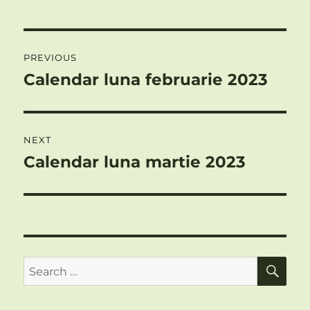
Post
PREVIOUS
navigation
Calendar luna februarie 2023
Previous
post:
NEXT
Calendar luna martie 2023
Next
post:
SE
Search
for: