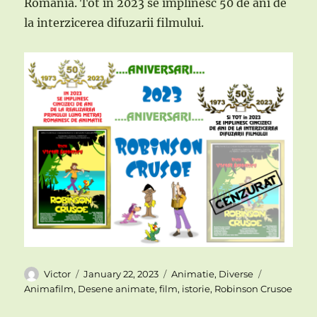
Romania. Tot in 2023 se implinesc 50 de ani de
la interzicerea difuzarii filmului.
Author
Posted
Categories
Tags
Victor
January 22, 2023
Animatie
,
Diverse
on
Animafilm
,
Desene animate
,
film
,
istorie
,
Robinson Crusoe