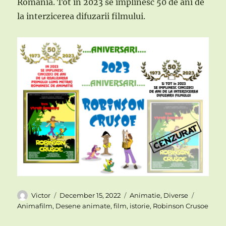
Romania. Tot in 2023 se implinesc 50 de ani de
la interzicerea difuzarii filmului.
Author
Posted
Categories
Tags
Victor
December 15, 2022
Animatie
,
Diverse
on
Animafilm
,
Desene animate
,
film
,
istorie
,
Robinson Crusoe