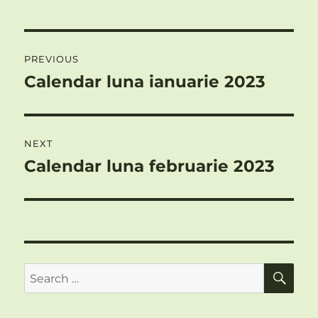
Post
PREVIOUS
navigation
Calendar luna ianuarie 2023
Previous
post:
NEXT
Calendar luna februarie 2023
Next
post:
SE
Search
for: