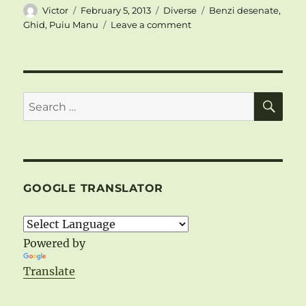
Author
Posted
Categories
Tags
Victor
February 5, 2013
Diverse
Benzi desenate
,
on
on
Ghid
,
Puiu Manu
Leave a comment
UN
NOU
EVENIMENT
MARCA
BD
SE
Search
for:
GOOGLE TRANSLATOR
Powered by
Translate