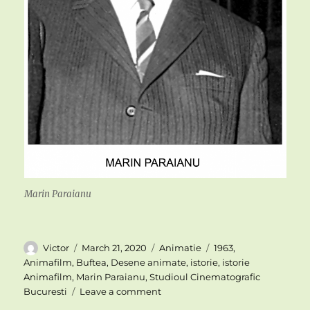
Marin Paraianu
Author
Posted
Categories
Tags
Victor
March 21, 2020
Animatie
1963
,
on
Animafilm
,
Buftea
,
Desene animate
,
istorie
,
istorie
Animafilm
,
Marin Paraianu
,
Studioul Cinematografic
on
Bucuresti
Leave a comment
ANIMAFILM