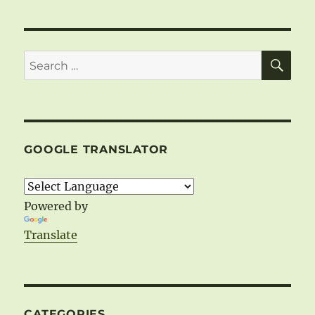
–
SCURT
ISTORIC
STATISTIC
SE
Search
-1
for:
GOOGLE TRANSLATOR
Powered by
Translate
CATEGORIES