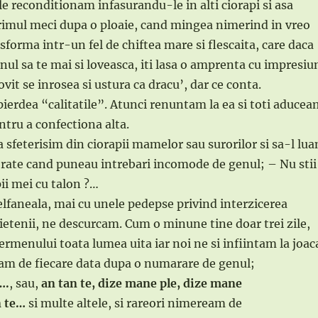
le reconditionam infasurandu-le in alti ciorapi si asa
rimul meci dupa o ploaie, cand mingea nimerind in vreo
sforma intr-un fel de chiftea mare si flescaita, care daca
nul sa te mai si loveasca, iti lasa o amprenta cu impresiu
lovit se inrosea si ustura ca dracu’, dar ce conta.
pierdea “calitatile”. Atunci renuntam la ea si toti aduce
ntru a confectiona alta.
a sfeterisim din ciorapii mamelor sau surorilor si sa-l lu
brate cand puneau intrebari incomode de genul; – Nu stii
ii mei cu talon ?…
elfaneala, mai cu unele pedepse privind interzicerea
rietenii, ne descurcam. Cum o minune tine doar trei zile,
ermenului toata lumea uita iar noi ne si infiintam la joac
am de fiecare data dupa o numarare de genul;
….
, sau,
an tan te, dize mane ple, dize mane
n te…
si multe altele, si rareori nimeream de