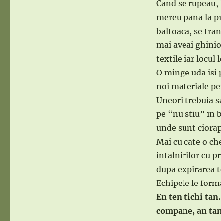
Cand se rupeau, 
mereu pana la p
baltoaca, se tran
mai aveai ghinio
textile iar locul 
O minge uda isi 
noi materiale pe
Uneori trebuia s
pe “nu stiu” in 
unde sunt ciorap
Mai cu cate o ch
intalnirilor cu p
dupa expirarea t
Echipele le form
En ten tichi tan
compane, an ta