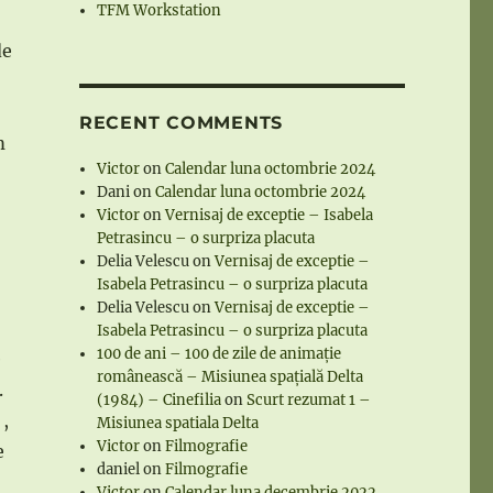
TFM Workstation
de
RECENT COMMENTS
m
Victor
on
Calendar luna octombrie 2024
Dani
on
Calendar luna octombrie 2024
Victor
on
Vernisaj de exceptie – Isabela
Petrasincu – o surpriza placuta
Delia Velescu
on
Vernisaj de exceptie –
Isabela Petrasincu – o surpriza placuta
Delia Velescu
on
Vernisaj de exceptie –
Isabela Petrasincu – o surpriza placuta
100 de ani – 100 de zile de animație
e
românească – Misiunea spațială Delta
.
(1984) – Cinefilia
on
Scurt rezumat 1 –
 ,
Misiunea spatiala Delta
Victor
on
Filmografie
e
daniel
on
Filmografie
Victor
on
Calendar luna decembrie 2022