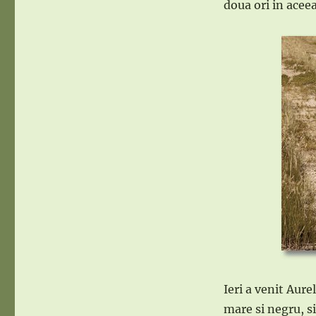
doua ori in aceea
Ieri a venit Aure
mare si negru, si