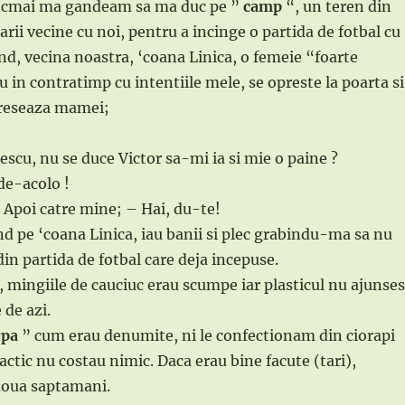
tocmai ma gandeam sa ma duc pe ”
camp
“, un teren din
arii vecine cu noi, pentru a incinge o partida de fotbal cu
and, vecina noastra, ‘coana Linica, o femeie “foarte
 in contratimp cu intentiile mele, se opreste la poarta si
dreseaza mamei;
u, nu se duce Victor sa-mi ia si mie o paine ?
de-acolo !
 Apoi catre mine; – Hai, du-te!
 pe ‘coana Linica, iau banii si plec grabindu-ma sa nu
in partida de fotbal care deja incepuse.
 mingiile de cauciuc erau scumpe iar plasticul nu ajunse
 de azi.
rpa
” cum erau denumite, ni le confectionam din ciorapi
ractic nu costau nimic. Daca erau bine facute (tari),
 doua saptamani.