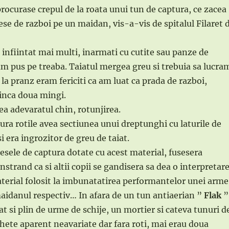
procurase crepul de la roata unui tun de captura, ce zacea
iese de razboi pe un maidan, vis-a-vis de spitalul Filaret 
infiintat mai multi, inarmati cu cutite sau panze de
m pus pe treaba. Taiatul mergea greu si trebuia sa lucra
la pranz eram fericiti ca am luat ca prada de razboi,
inca doua mingi.
a adevaratul chin, rotunjirea.
sura rotile avea sectiunea unui dreptunghi cu laturile de
si era ingrozitor de greu de taiat.
esele de captura dotate cu acest material, fusesera
strand ca si altii copii se gandisera sa dea o interpretar
terial folosit la imbunatatirea performantelor unei arme
maidanul respectiv… In afara de un tun antiaerian ”
Flak
”
t si plin de urme de schije, un mortier si cateva tunuri d
ete aparent neavariate dar fara roti, mai erau doua