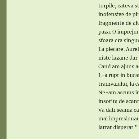
torpile, cateva 
inofensive de pir
fragmente de alu
paza. O imprejmu
sfoara era singur
La plecare, Aurel
niste lazane dar
Cand am ajuns ac
L-a rupt in bucat
tramvaiului, la 
Ne-am ascuns in 
insotita de scan
Va dati seama ca 
mai impresionau 
latrat disperat ” 