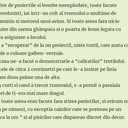
stive de proiectile si bombe neexplodate, toate facute
otehnisti, iar intr-un colt al terenului o multime de
miniu si motorul unui avion. Si toate astea fara nicio
ire din sarma ghimpata si o poarta de lemn legata cu
a asigurare a locului.
 a “recuperat” de la un proiectil, niste trotil, care arata c
 de o culoare galben-verzuie.
asa ne-a facut o demonstratie a “calitatilor” trotilului.
ele de circa 2 centimetri pe care le-a insirat pe linia
cam doua palme una de alta.
curti si cand a trecut tramvaiul, s-a pornit o paraiala
tei de ti-era mai mare dragul.
toate astea erau facute fara stirea parintilor, si oricum n
pe nimeni, cu exceptia cainilor care se porneau pe un
ca la urs ” si al pisicilor care dispareau discret din decor.