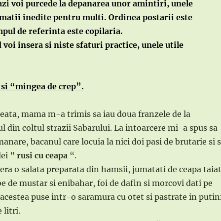
zi voi purcede la depanarea unor amintiri, unele
atii inedite pentru multi. Ordinea postarii este
mpul de referinta este copilaria.
voi insera si niste sfaturi practice, unele utile
 si “mingea de crep”.
eata, mama m-a trimis sa iau doua franzele de la
l din coltul strazii Sabarului. La intoarcere mi-a spus sa
nare, bacanul care locuia la nici doi pasi de brutarie si 
lei ”
rusi cu ceapa
“.
 era o salata preparata din hamsii, jumatati de ceapa taia
abe de mustar si enibahar, foi de dafin si morcovi dati pe
 acestea puse intr-o saramura cu otet si pastrate in putin
litri.