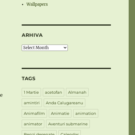
Wallpapers
ARHIVA
Arhiva
TAGS
1 Martie
acetofan
Almanah
se
amintiri
Anda Calugareanu
Animafilm
Animatie
animation
animator
Aventuri submarine
Benzi desenate
Calendar