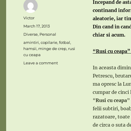
Incepand de asta
continand inform
Author
Victor
aleatorie, iar ti
Posted
March 17, 2013
Din cand in cand 
on
Categories
Diverse
,
Personal
chiar si acum.
Tags
amintiri
,
copilarie
,
fotbal
,
hamsii
,
minge de crep
,
rusi
“Rusi cu ceapa”
cu ceapa
on
Leave a comment
In aceasta dimin
Intamplari
din
Petrescu, brutaru
copilarie
ma opresc la Luma
–
cumpar de cinci 
amintiri
razlete
“
Rusi cu ceapa
”
felii subtiri, bo
razatoare, toate
de circa o suta de 