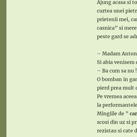
Ajung acasa si 
curtea unei pietr
prietenii mei, c
casnica” si mereu
peste gard se a
– Madam Antonesc
Si abia venisem 
– Ba cum sa nu !
O bomban in gand
pierd prea mult d
Pe vremea aceea,
la performantele
Mingiile de ”
ca
scosi din uz si p
rezistau si cate