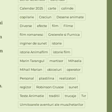
Calendar 2025
carte
colinde
copilarie
Craciun
Desene animate
ni
Diverse
efecte
film
Filme
film romanesc
Greierele si Furnica
am
inginer de sunet
istorie
am
istorie Animafilm
istorie film
Marin Tarangul
martisor
Mihaela
Mihail Marian
obiceiuri
operator
Personal
plastilina
realizatori
a.
regizor
Robinson Crusoe
sunet
Teste Animatie
traditii
trucaje
Tvr
Uimitoarele aventuri ale muschetarilor