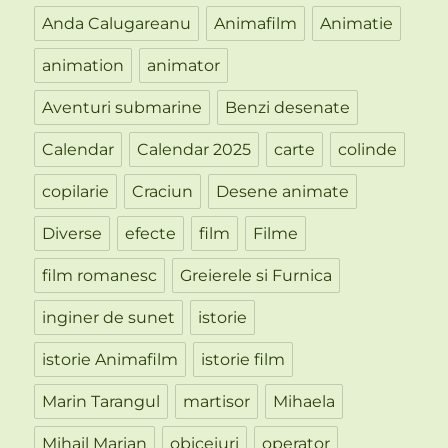
Anda Calugareanu
Animafilm
Animatie
animation
animator
Aventuri submarine
Benzi desenate
Calendar
Calendar 2025
carte
colinde
copilarie
Craciun
Desene animate
Diverse
efecte
film
Filme
film romanesc
Greierele si Furnica
inginer de sunet
istorie
istorie Animafilm
istorie film
Marin Tarangul
martisor
Mihaela
Mihail Marian
obiceiuri
operator