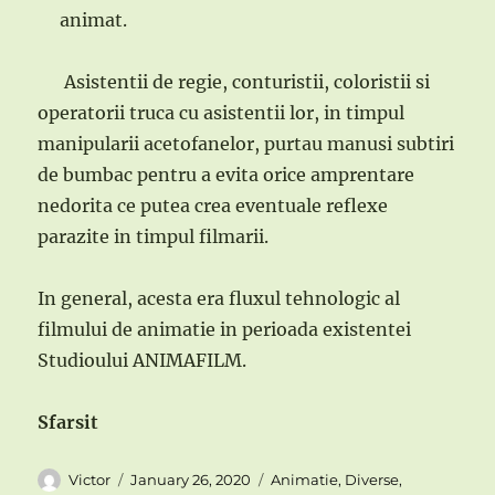
animat.
Asistentii de regie, conturistii, coloristii si
operatorii truca cu asistentii lor, in timpul
manipularii acetofanelor, purtau manusi subtiri
de bumbac pentru a evita orice amprentare
nedorita ce putea crea eventuale reflexe
parazite in timpul filmarii.
In general, acesta era fluxul tehnologic al
filmului de animatie in perioada existentei
Studioului ANIMAFILM.
Sfarsit
Author
Posted
Categories
Victor
January 26, 2020
Animatie
,
Diverse
,