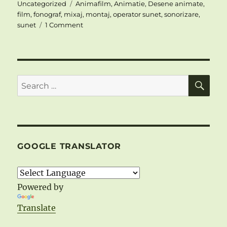
on
Tags
Uncategorized
Animafilm
,
Animatie
,
Desene animate
,
film
,
fonograf
,
mixaj
,
montaj
,
operator sunet
,
sonorizare
,
on
sunet
1 Comment
FLUXUL
TEHNOLOGIC
AL
FILMULUI
DE
SE
Search
ANIMATIE
for:
PE
INTELESUL
TUTUROR
-5-
GOOGLE TRANSLATOR
Powered by
Translate