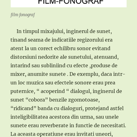
film fonograf
In timpul mixajului, inginerul de sunet,
tinand seama de indicatiile regizorului era
atent la un corect echilibru sonor evitand
distorsiuni nedorite ale sunetului, atenuand,
intarind sau subliniind cu efecte ,produse de
mixer, anumite sunete . De exemplu, daca intr-
un loc muzica sau efectele sonore erau prea
puternice, “ acoperind “ dialogul, inginerul de
sunet “cobora” benzile zgomotoase,
“ridicand” banda cu dialoguri, protejand astfel
inteligibilitatea acestora din urma, sau unele
sunete erau reverberate in functie de necesitati.
La aceasta operatiune erau invitati uneori,