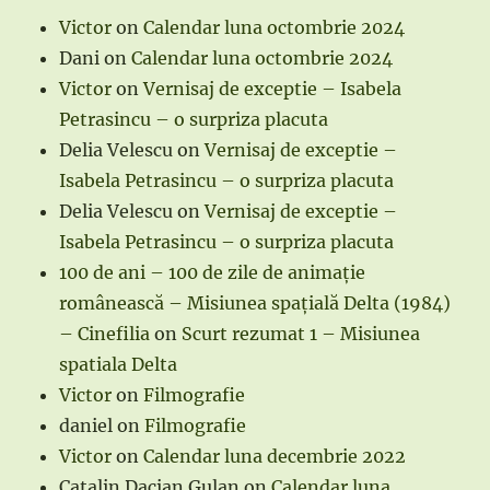
Victor
on
Calendar luna octombrie 2024
Dani
on
Calendar luna octombrie 2024
Victor
on
Vernisaj de exceptie – Isabela
Petrasincu – o surpriza placuta
Delia Velescu
on
Vernisaj de exceptie –
Isabela Petrasincu – o surpriza placuta
Delia Velescu
on
Vernisaj de exceptie –
Isabela Petrasincu – o surpriza placuta
100 de ani – 100 de zile de animație
românească – Misiunea spațială Delta (1984)
– Cinefilia
on
Scurt rezumat 1 – Misiunea
spatiala Delta
Victor
on
Filmografie
daniel
on
Filmografie
Victor
on
Calendar luna decembrie 2022
Catalin Dacian Gulan
on
Calendar luna