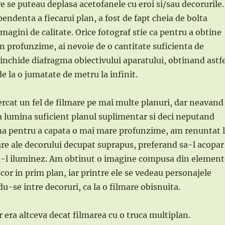
e se puteau deplasa acetofanele cu eroi si/sau decorurile.
endenta a fiecarui plan, a fost de fapt cheia de bolta
 imagini de calitate. Orice fotograf stie ca pentru a obtine
in profunzime, ai nevoie de o cantitate suficienta de
inchide diafragma obiectivului aparatului, obtinand astfe
 de la o jumatate de metru la infinit.
rcat un fel de filmare pe mai multe planuri, dar neavand
 a lumina suficient planul suplimentar si deci neputand
ma pentru a capata o mai mare profunzime, am renuntat 
oare ale decorului decupat suprapus, preferand sa-l acopar
nu-l iluminez. Am obtinut o imagine compusa din element
cor in prim plan, iar printre ele se vedeau personajele
-se intre decoruri, ca la o filmare obisnuita.
r era altceva decat filmarea cu o truca multiplan.