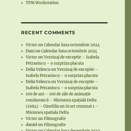
TFM Workstation
RECENT COMMENTS
Victor
on
Calendar luna octombrie 2024
Dani
on
Calendar luna octombrie 2024
Victor
on
Vernisaj de exceptie – Isabela
Petrasincu – o surpriza placuta
Delia Velescu
on
Vernisaj de exceptie –
Isabela Petrasincu – o surpriza placuta
Delia Velescu
on
Vernisaj de exceptie –
Isabela Petrasincu – o surpriza placuta
100 de ani – 100 de zile de animație
românească – Misiunea spațială Delta
(1984) – Cinefilia
on
Scurt rezumat 1 –
Misiunea spatiala Delta
Victor
on
Filmografie
daniel
on
Filmografie
Victor
on
Calendar luna decembrie 2022