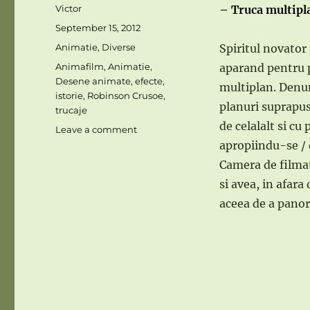
Author
Victor
– Truca multipl
Posted
September 15, 2012
on
Categories
Animatie
,
Diverse
Spiritul novator 
Tags
Animafilm
,
Animatie
,
aparand pentru p
Desene animate
,
efecte
,
multiplan. Denum
istorie
,
Robinson Crusoe
,
planuri suprapus
trucaje
de celalalt si cu 
on
Leave a comment
EFECTE
apropiindu-se / 
CINEMATOGRAFICE
Camera de filmat
–
si avea, in afara
5
aceea de a panor