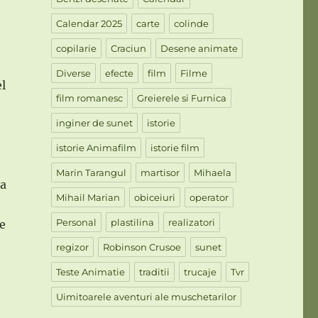
Calendar 2025
carte
colinde
copilarie
Craciun
Desene animate
Diverse
efecte
film
Filme
l
film romanesc
Greierele si Furnica
inginer de sunet
istorie
istorie Animafilm
istorie film
Marin Tarangul
martisor
Mihaela
la
Mihail Marian
obiceiuri
operator
Personal
plastilina
realizatori
e
regizor
Robinson Crusoe
sunet
Teste Animatie
traditii
trucaje
Tvr
Uimitoarele aventuri ale muschetarilor