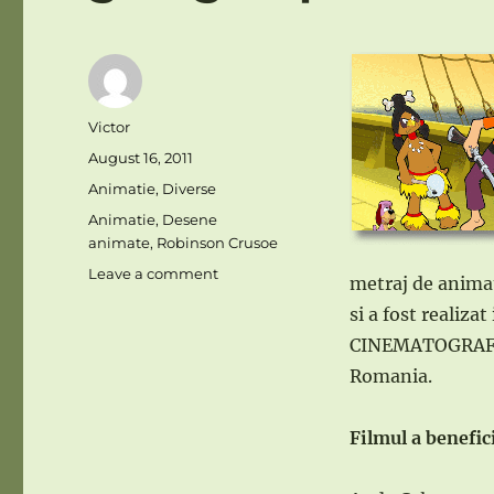
Author
Victor
Posted
August 16, 2011
on
Categories
Animatie
,
Diverse
Tags
Animatie
,
Desene
animate
,
Robinson Crusoe
on
Leave a comment
metraj de anima
“Robinson
si a fost realiz
Crusoe”
–
CINEMATOGRAFIC
“Il
Romania.
Racconto
della
giungla”
Filmul a benefic
pe
TVR3