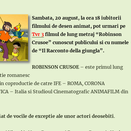
Sambata, 20 august, la ora 18 iubitorii
filmului de desen animat, pot urmari pe
Tvr 3
filmul de lung metraj “Robinson
Crusoe” cunoscut publicului si cu numele
de “Il Racconto della giungla”.
ROBINSON CRUSOE
– este primul lung
tie romanesc
at in coproductie de catre IFE – ROMA, CORONA
A – Italia si Studioul Cinematografic ANIMAFILM din
iat de vocile de exceptie ale unor actori deosebiti
.