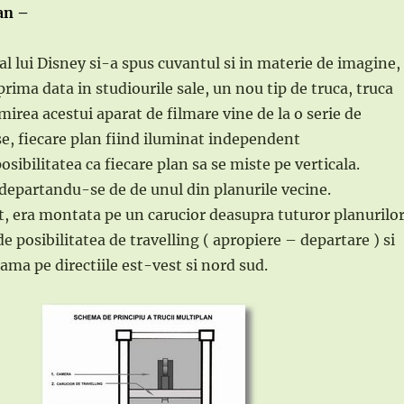
an –
al lui Disney si-a spus cuvantul si in materie de imagine,
rima data in studiourile sale, un nou tip de truca, truca
irea acestui aparat de filmare vine de la o serie de
e, fiecare plan fiind iluminat independent
posibilitatea ca fiecare plan sa se miste pe verticala.
departandu-se de de unul din planurile vecine.
, era montata pe un carucior deasupra tuturor planurilo
 de posibilitatea de travelling ( apropiere – departare ) si
ama pe directiile est-vest si nord sud.