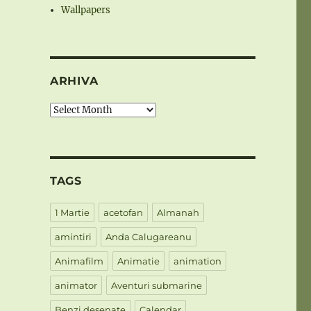
Wallpapers
ARHIVA
Arhiva
TAGS
1 Martie
acetofan
Almanah
amintiri
Anda Calugareanu
Animafilm
Animatie
animation
animator
Aventuri submarine
Benzi desenate
Calendar