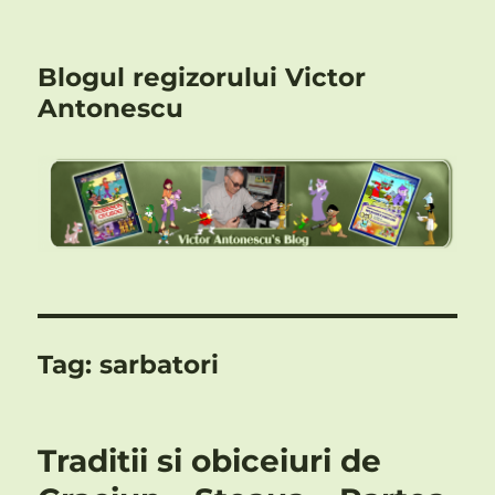
Blogul regizorului Victor
Antonescu
Tag:
sarbatori
Traditii si obiceiuri de