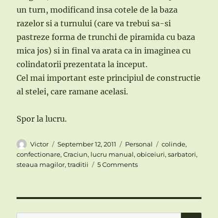
un turn, modificand insa cotele de la baza
razelor si a turnului (care va trebui sa-si
pastreze forma de trunchi de piramida cu baza
mica jos) si in final va arata ca in imaginea cu
colindatorii prezentata la inceput.
Cel mai important este principiul de constructie
al stelei, care ramane acelasi.
Spor la lucru.
Author
Posted
Categories
Tags
Victor
September 12, 2011
Personal
colinde
,
on
confectionare
,
Craciun
,
lucru manual
,
obiceiuri
,
sarbatori
,
on
steaua magilor
,
traditii
5 Comments
Traditii
si
obiceiuri
de
Craciun
SE