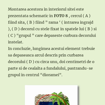
Montarea acestora in interiorul sitei este
prezentata schematic in
FOTO 8
, cercul ( A )
fiind sita, ( B ) fiind ” rama ‘ ( intrarea ingrajd
), ( D ) decorul cu stele fixat in spatele lui ( B ) si
( C ) “grupul ” care depaseste curbura decorului
instelat.
In concluzie, lungimea acestui element trebuie
sa depaseasca arcul descris prin curbarea
decorului ( D ) cu circa unu, doi centimetri de o
parte si de cealalta a fundalului, pastrandu-se
grupul in centrul “dioramei”.