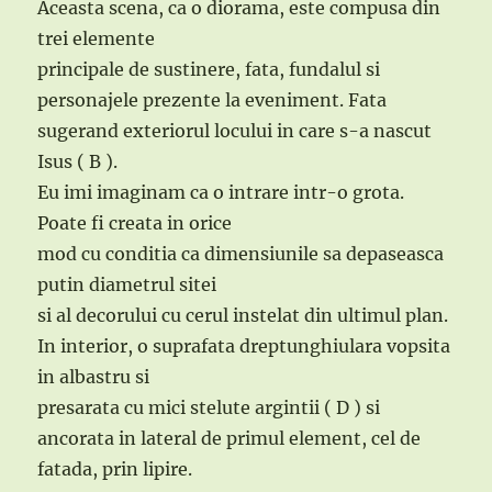
Aceasta scena, ca o diorama, este compusa din
trei elemente
principale de sustinere, fata, fundalul si
personajele prezente la eveniment. Fata
sugerand exteriorul locului in care s-a nascut
Isus ( B ).
Eu imi imaginam ca o intrare intr-o grota.
Poate fi creata in orice
mod cu conditia ca dimensiunile sa depaseasca
putin diametrul sitei
si al decorului cu cerul instelat din ultimul plan.
In interior, o suprafata dreptunghiulara vopsita
in albastru si
presarata cu mici stelute argintii ( D ) si
ancorata in lateral de primul element, cel de
fatada, prin lipire.