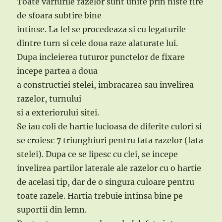
Toate varfurile razelor sunt unite prin niste fire
de sfoara subtire bine
intinse. La fel se procedeaza si cu legaturile
dintre turn si cele doua raze alaturate lui.
Dupa incleierea tuturor punctelor de fixare
incepe partea a doua
a constructiei stelei, imbracarea sau invelirea
razelor, turnului
si a exteriorului sitei.
Se iau coli de hartie lucioasa de diferite culori si
se croiesc 7 triunghiuri pentru fata razelor (fata
stelei). Dupa ce se lipesc cu clei, se incepe
invelirea partilor laterale ale razelor cu o hartie
de acelasi tip, dar de o singura culoare pentru
toate razele. Hartia trebuie intinsa bine pe
suportii din lemn.