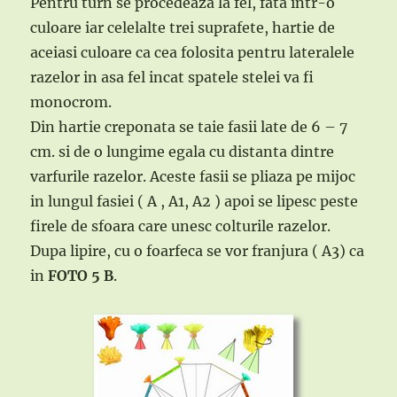
Pentru turn se procedeaza la fel, fata intr-o
culoare iar celelalte trei suprafete, hartie de
aceiasi culoare ca cea folosita pentru lateralele
razelor in asa fel incat spatele stelei va fi
monocrom.
Din hartie creponata se taie fasii late de 6 – 7
cm. si de o lungime egala cu distanta dintre
varfurile razelor. Aceste fasii se pliaza pe mijoc
in lungul fasiei ( A , A1, A2 ) apoi se lipesc peste
firele de sfoara care unesc colturile razelor.
Dupa lipire, cu o foarfeca se vor franjura ( A3) ca
in
FOTO 5 B
.