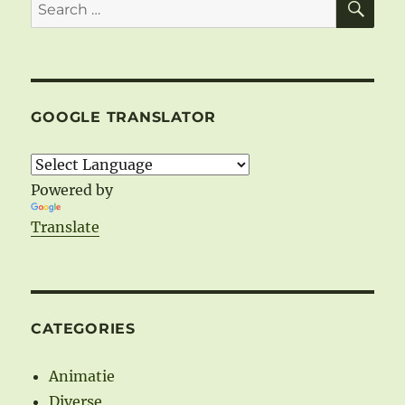
Search
–
for:
Steaua
–
Partea
a
doua
GOOGLE TRANSLATOR
Powered by
Translate
CATEGORIES
Animatie
Diverse