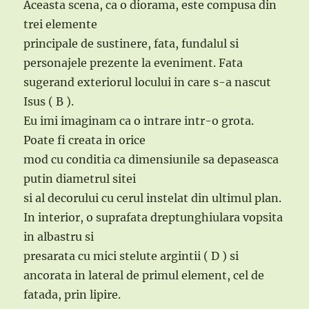
Aceasta scena, ca o diorama, este compusa din
trei elemente
principale de sustinere, fata, fundalul si
personajele prezente la eveniment. Fata
sugerand exteriorul locului in care s-a nascut
Isus ( B ).
Eu imi imaginam ca o intrare intr-o grota.
Poate fi creata in orice
mod cu conditia ca dimensiunile sa depaseasca
putin diametrul sitei
si al decorului cu cerul instelat din ultimul plan.
In interior, o suprafata dreptunghiulara vopsita
in albastru si
presarata cu mici stelute argintii ( D ) si
ancorata in lateral de primul element, cel de
fatada, prin lipire.