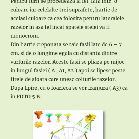
Pentru turn se procedeaza la fel, fata intr-o
culoare iar celelalte trei suprafete, hartie de
aceiasi culoare ca cea folosita pentru lateralele
razelor in asa fel incat spatele stelei va fi
monocrom.
Din hartie creponata se taie fasii late de 6 – 7
cm. si de o lungime egala cu distanta dintre
varfurile razelor. Aceste fasii se pliaza pe mijoc
in lungul fasiei ( A , A1, A2 ) apoi se lipesc peste
firele de sfoara care unesc colturile razelor.
Dupa lipire, cu o foarfeca se vor franjura ( A3) ca
in
FOTO 5 B
.