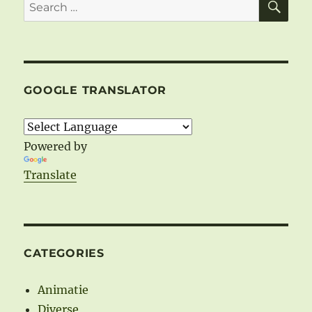
Search
–
for:
Steaua
–
Partea
a
doua
GOOGLE TRANSLATOR
Powered by
Translate
CATEGORIES
Animatie
Diverse