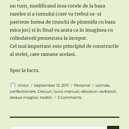
un turn, modificand insa cotele de la baza
razelor si a turnului (care va trebui sa-si
pastreze forma de trunchi de piramida cu baza
mica jos) si in final va arata ca in imaginea cu
colindatorii prezentata la inceput.
Cel mai important este principiul de constructie
al stelei, care ramane acelasi.
Spor la lucru.
Author
Posted
Categories
Tags
Victor
September 12, 2011
Personal
colinde
,
on
confectionare
,
Craciun
,
lucru manual
,
obiceiuri
,
sarbatori
,
on
steaua magilor
,
traditii
5 Comments
Traditii
si
obiceiuri
de
Craciun
SE