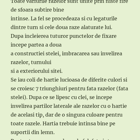
Toate varfurile razelor sunt unite prin niste fire
de sfoara subtire bine
intinse. La fel se procedeaza si cu legaturile
dintre turn si cele doua raze alaturate lui.
Dupa incleierea tuturor punctelor de fixare
incepe partea a doua
a constructiei stelei, imbracarea sau invelirea
razelor, turnului
si a exteriorului sitei.
Se iau coli de hartie lucioasa de diferite culori si
se croiesc 7 triunghiuri pentru fata razelor (fata
stelei). Dupa ce se lipesc cu clei, se incepe
invelirea partilor laterale ale razelor cu o hartie
de acelasi tip, dar de o singura culoare pentru
toate razele. Hartia trebuie intinsa bine pe
suportii din lemn.