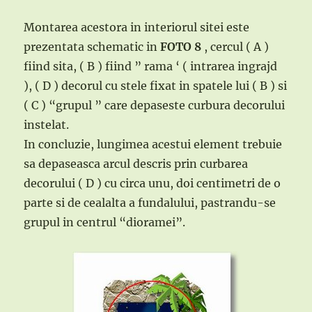
Montarea acestora in interiorul sitei este
prezentata schematic in
FOTO 8
, cercul ( A )
fiind sita, ( B ) fiind ” rama ‘ ( intrarea ingrajd
), ( D ) decorul cu stele fixat in spatele lui ( B ) si
( C ) “grupul ” care depaseste curbura decorului
instelat.
In concluzie, lungimea acestui element trebuie
sa depaseasca arcul descris prin curbarea
decorului ( D ) cu circa unu, doi centimetri de o
parte si de cealalta a fundalului, pastrandu-se
grupul in centrul “dioramei”.