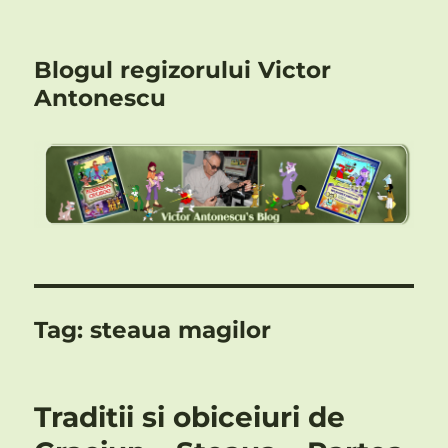
Blogul regizorului Victor
Antonescu
Tag:
steaua magilor
Traditii si obiceiuri de